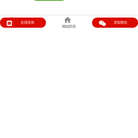
在线咨询
添加微信
网站栏目
移动app使用率NO.1
覆盖全国80%受众，点对点精准传播
微信营销
微博营销