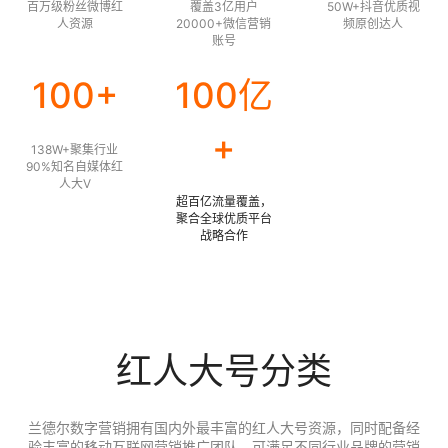
百万级粉丝微博红
覆盖3亿用户
50W+抖音优质视
人资源
20000+微信营销
频原创达人
账号
100+
100亿
+
138W+聚集行业
90%知名自媒体红
人大V
超百亿流量覆盖，
聚合全球优质平台
战略合作
红人大号分类
兰德尔数字营销拥有国内外最丰富的红人大号资源，同时配备经
验丰富的移动互联网营销推广团队，可满足不同行业品牌的营销